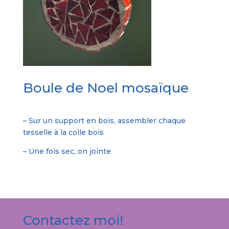
Boule de Noel mosaïque
– Sur un support en bois, assembler chaque
tesselle à la colle bois
– Une fois sec, on jointe
Contactez moi!