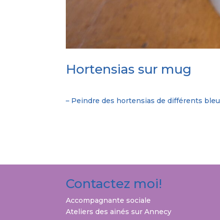
Hortensias sur mug
– Peindre des hortensias de différents bleu
Contactez moi!
Accompagnante sociale
Ateliers des ainés
sur Annecy