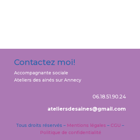
Contactez moi!
Accompagnante sociale
Ateliers des ainés
sur Annecy
06.18.51.90.24
ateliersdesaines@gmail.com
Tous droits réservés –
Mentions légales
–
CGU
–
Politique de confidentialité